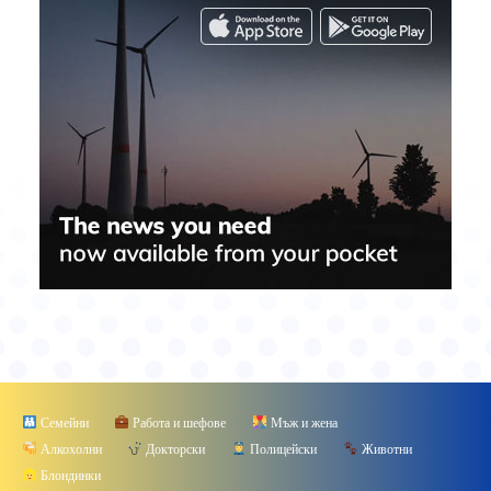
Семейни
Работа и шефове
Мъж и жена
Алкохолни
Докторски
Полицейски
Животни
Блондинки