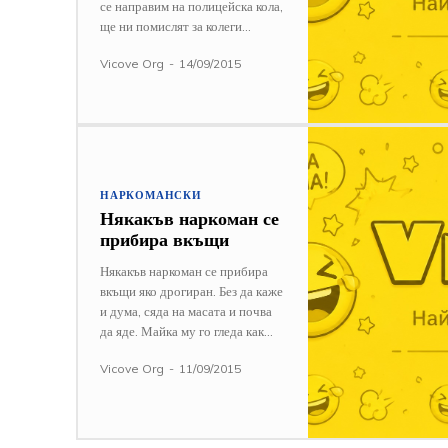
се направим на полицейска кола,
ще ни помислят за колеги...
Vicove Org
-
14/09/2015
НАРКОМАНСКИ
Някакъв наркоман се
прибира вкъщи
Някакъв наркоман се прибира
вкъщи яко дрогиран. Без да каже
и дума, сяда на масата и почва
да яде. Майка му го гледа как...
Vicove Org
-
11/09/2015