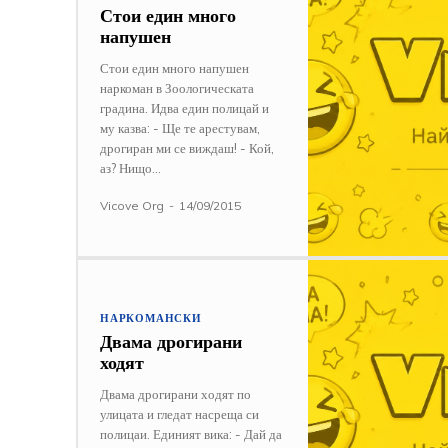
Стои един много
напушен
Стои един много напушен
наркоман в Зоологическата
градина. Идва един полицай и
му казва: - Ще те арестувам,
дрогиран ми се виждаш! - Кой,
аз? Нищо...
Vicove Org
-
14/09/2015
НАРКОМАНСКИ
Двама дрогирани
ходят
Двама дрогирани ходят по
улицата и гледат насреща си
полицаи. Единият вика: - Дай да