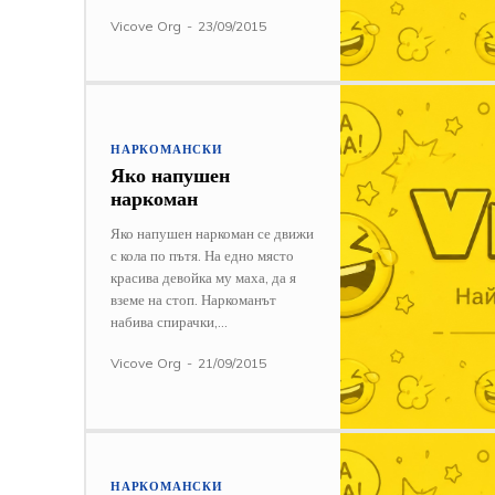
Vicove Org
-
23/09/2015
НАРКОМАНСКИ
Яко напушен
наркоман
Яко напушен наркоман се движи
с кола по пътя. На едно място
красива девойка му маха, да я
вземе на стоп. Наркоманът
набива спирачки,...
Vicove Org
-
21/09/2015
НАРКОМАНСКИ