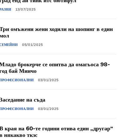
град енд ай тинк итс бютифул
РАЗНИ
13/07/2025
Три омъжени жени ходили на шопинг в един
мол
СЕМЕЙНИ
05/01/2025
Младо брокерче се опитва да омагьоса 98-
год бай Минчо
ПРОФЕСИОНАЛНИ
03/01/2025
Заседание на съда
ПРОФЕСИОНАЛНИ
03/01/2025
В края на 60-те години отива един „другар“
в някакво ткзс