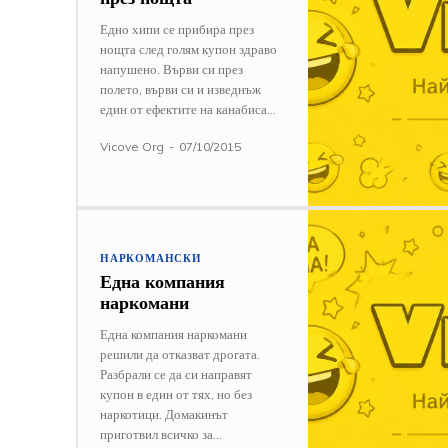
Едно хипи се прибира през
нощта след голям купон здраво
напушено. Върви си през
полето, върви си и изведнъж
един от ефектите на канабиса...
Vicove Org
-
07/10/2015
НАРКОМАНСКИ
Една компания
наркомани
Една компания наркомани
решили да отказват дрогата.
Разбрали се да си направят
купон в един от тях, но без
наркотици. Домакинът
приготвил всичко за...