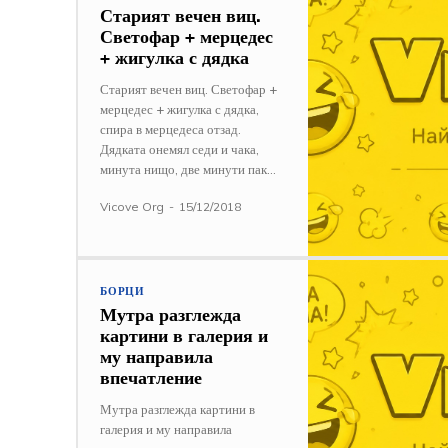
Старият вечен виц.
Светофар + мерцедес
+ жигулка с дядка
Старият вечен виц. Светофар +
мерцедес + жигулка с дядка,
спира в мерцедеса отзад.
Дядката онемял седи и чака,
минута нищо, две минути пак...
Vicove Org
-
15/12/2018
БОРЦИ
Мутра разглежда
картини в галерия и
му направила
впечатление
Мутра разглежда картини в
галерия и му направила