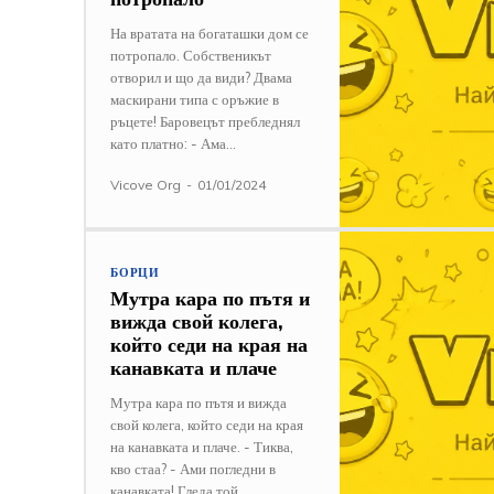
На вратата на богаташки дом се
потропало. Собственикът
отворил и що да види? Двама
маскирани типа с оръжие в
ръцете! Баровецът пребледнял
като платно: - Ама...
Vicove Org
-
01/01/2024
БОРЦИ
Мутра кара по пътя и
вижда свой колега,
който седи на края на
канавката и плаче
Мутра кара по пътя и вижда
свой колега, който седи на края
на канавката и плаче. - Тиква,
кво стаа? - Ами погледни в
канавката! Гледа той...