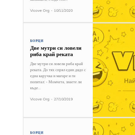
Vicove Org
-
10/11/2020
БОРЦИ
Две мутри си ловели
риба край реката
Две мутри си ловели риба край
реката. До тях спрял един дядо с
една каручка и магаре и ги
попитал: - Момчета, знаете ли
къде...
Vicove Org
-
27/10/2019
БОРЦИ