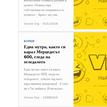
впечатление голямата разлика в
цените. Отишъл при
собственика на галерията и го
попитал: - Брато, що тия...
Vicove Org
-
01/11/2018
БОРЦИ
Една мутра, както си
карал Мерцедесът
600, гледа на
огледалото
Една мутра, както си карал
Мерцедесът 600, гледа на
огледалото , плътно зад него,
кара някакъв запорожец! - Е сега
му е*ах майката. И натиснал...
Vicove Org
-
23/08/2018