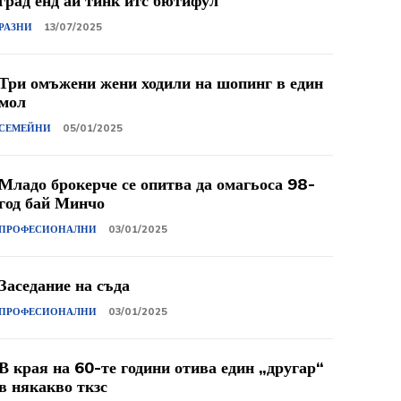
град енд ай тинк итс бютифул
РАЗНИ
13/07/2025
Три омъжени жени ходили на шопинг в един
мол
СЕМЕЙНИ
05/01/2025
Младо брокерче се опитва да омагьоса 98-
год бай Минчо
ПРОФЕСИОНАЛНИ
03/01/2025
Заседание на съда
ПРОФЕСИОНАЛНИ
03/01/2025
В края на 60-те години отива един „другар“
в някакво ткзс