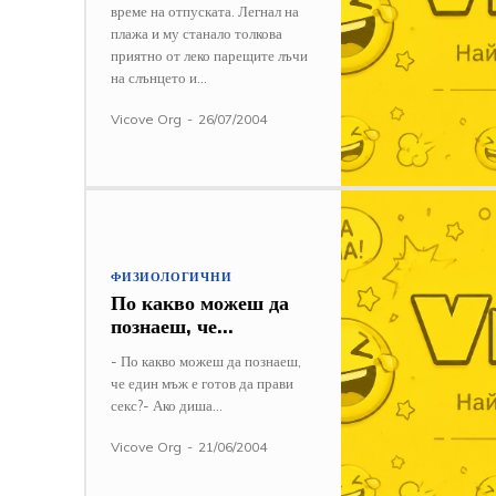
време на отпуската. Легнал на
плажа и му станало толкова
приятно от леко парещите лъчи
на слънцето и...
Vicove Org
-
26/07/2004
ФИЗИОЛОГИЧНИ
По какво можеш да
познаеш, че…
- По какво можеш да познаеш,
че един мъж е готов да прави
секс?- Ако диша...
Vicove Org
-
21/06/2004