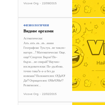
Vicove Org
-
22/09/2015
ФИЗИОЛОГИЧНИ
Видове оргазми
Астматически:
Ахъ..ахъ..аъ...аъ...ааааа
Географски: Тук,тук...не там,по-
нагоре....? Математически: Още,
още! Спортен: Бързо! По-
бързо....не спирай? Научно-
изследователски: По-дълбоко,
точно така?а-а-а без да
излизаш? Положителен: О!Да!О!
Да!? Отрицателен: О!Не!О!Не!?
Религиозен:...
Vicove Org
-
22/02/2015