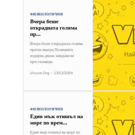
ФИЗИОЛОГИЧНИ
Вчера беше
открадната голяма
пр…
Вчера беше открадната голяма
пратка виагра.Полицията
издирва двама закоравели
престъпници.
Vicove Org
-
13/12/2004
ФИЗИОЛОГИЧНИ
Един мъж отишъл на
море по врем…
Един мъж отишъл на море по