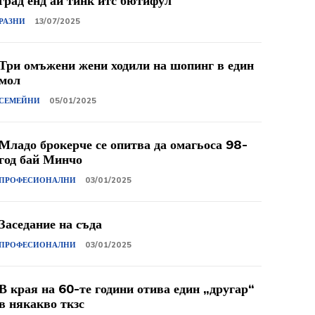
град енд ай тинк итс бютифул
РАЗНИ
13/07/2025
Три омъжени жени ходили на шопинг в един
мол
СЕМЕЙНИ
05/01/2025
Младо брокерче се опитва да омагьоса 98-
год бай Минчо
ПРОФЕСИОНАЛНИ
03/01/2025
Заседание на съда
ПРОФЕСИОНАЛНИ
03/01/2025
В края на 60-те години отива един „другар“
в някакво ткзс