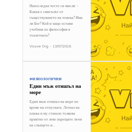
Напоследък често си мисля: -
Какъв е смисълът от
съществуването на човека? Има
ли Бог? Кой и защо остави
учебник по философия в
тоалетната?
Vicove Org
-
13/07/2016
ФИЗИОЛОГИЧНИ
Един мъж отишъл на
море
Един мъж отишъл на море по
време на отпуската. Легнал на
плажа и му станало толкова
приятно от леко парещите лъчи
на слънцето и...