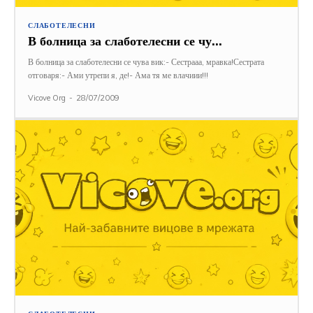
СЛАБОТЕЛЕСНИ
В болница за слаботелесни се чу…
В болница за слаботелесни се чува вик:- Сестрааа, мравка!Сестрата
отговаря:- Ами утрепи я, де!- Ама тя ме влачиии!!!
Vicove Org
-
28/07/2009