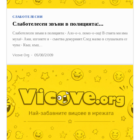
СЛАБОТЕЛЕСНИ
Слаботелесен звъни в полицията:…
Слаботелесен звъни в полицията:- Ало-о-о, помо-о-ощ! В стаята ми има
муха!- Ами, изгонете я - съветва дежурният.След малко в слушалката се
чува:- Къш, къш,...
Vicove Org
-
05/08/2009