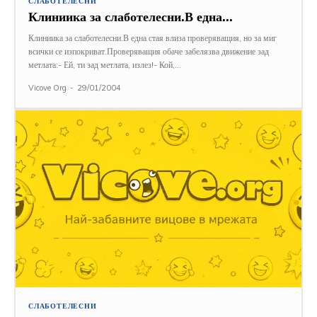
СЛАБОТЕЛЕСНИ
Клиниика за слаботелесни.В една…
Клиниика за слаботелесни.В една стая влиза проверяващия, но за миг
всички се изпокриват.Проверяващия обаче забелязва движение зад
метлата:- Ей, ти зад метлата, излез!- Кой,...
Vicove Org
-
29/01/2004
СЛАБОТЕЛЕСНИ