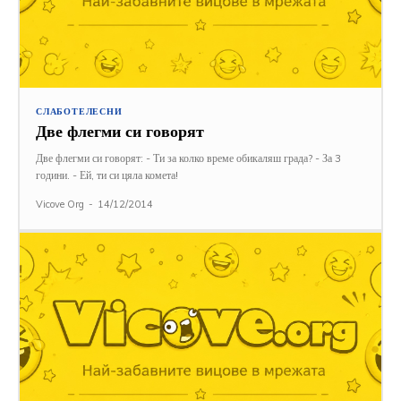
СЛАБОТЕЛЕСНИ
Две флегми си говорят
Две флегми си говорят: - Ти за колко време обикаляш града? - За 3
години. - Ей, ти си цяла комета!
Vicove Org
-
14/12/2014