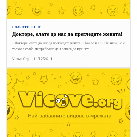
СЛАБОТЕЛЕСНИ
Докторе, елате до нас да прегледате жената!
- Докторе, елате до нас да прегледате жената! - Какво и е? - Не знам, но е
толкова слаба, че трябваше да я занеса до кухнята,...
Vicove Org
-
14/12/2014