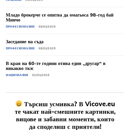
Младо брокерче се опитва да омагьоса 98-год бай
Минчо
ПРОФЕСИОНАЛНИ
03/01/2025
Заседание на съда
ПРОФЕСИОНАЛНИ
03/01/2025
В края на 60-те години отива един „другар“ в
някакво ткзс
НАЦИОНАЛНИ
02/01/2025
Търсиш усмивка? В Vicove.eu
те чакат най-смешните картинки,
вицове и забавни моменти, които
да споделиш с приятели!