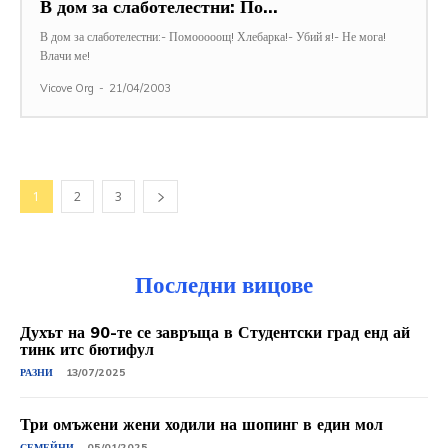
В дом за слаботелестни: По…
В дом за слаботелестни:- Помооооощ! Хлебарка!- Убий я!- Не мога!
Влачи ме!
Vicove Org
-
21/04/2003
1
2
3
Последни вицове
Духът на 90-те се завръща в Студентски град енд ай
тинк итс бютифул
РАЗНИ
13/07/2025
Три омъжени жени ходили на шопинг в един мол
СЕМЕЙНИ
05/01/2025