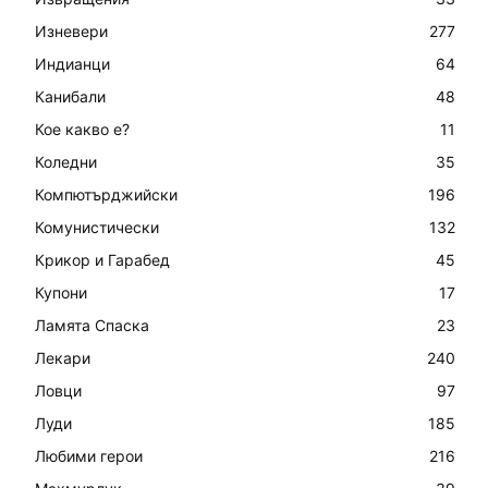
Изневери
277
Индианци
64
Канибали
48
Кое какво е?
11
Коледни
35
Компютърджийски
196
Комунистически
132
Крикор и Гарабед
45
Купони
17
Ламята Спаска
23
Лекари
240
Ловци
97
Луди
185
Любими герои
216