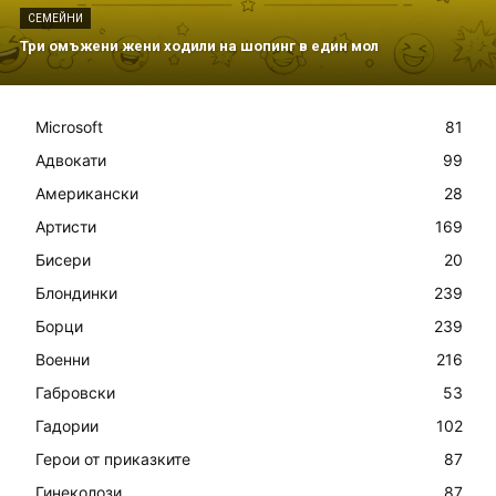
СЕМЕЙНИ
Три омъжени жени ходили на шопинг в един мол
Microsoft
81
Адвокати
99
Американски
28
Артисти
169
Бисери
20
Блондинки
239
Борци
239
Военни
216
Габровски
53
Гадории
102
Герои от приказките
87
Гинеколози
87