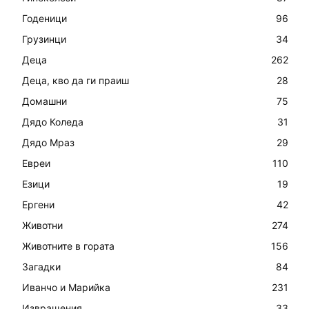
Годеници
96
Грузинци
34
Деца
262
Деца, кво да ги праиш
28
Домашни
75
Дядо Коледа
31
Дядо Мраз
29
Евреи
110
Езици
19
Ергени
42
Животни
274
Животните в гората
156
Загадки
84
Иванчо и Марийка
231
Извращения
33