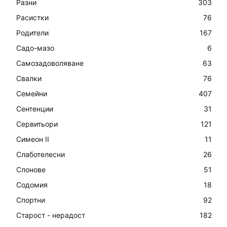
Разни
303
Расистки
76
Родители
167
Садо-мазо
6
Самозадоволяване
63
Свалки
76
Семейни
407
Сентенции
31
Сервитьори
121
Симеон II
11
Слаботелесни
26
Слонове
51
Содомия
18
Спортни
92
Старост - нерадост
182