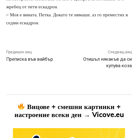
жребец от пети ескадрон.
– Моя е вината, Петка. Докато те нямаше, аз го преместих в
седми ескадрон.
Предишен виц
Следващ виц
Преписка във вайбър
Отишъл някакъв да си
купува коза
Вицове + смешни картинки +
настроение всеки ден → Vicove.eu