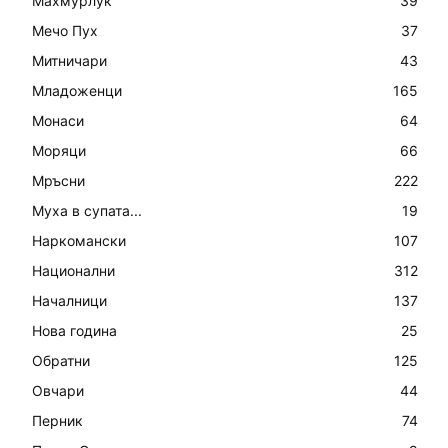
Махмурлук
39
Мечо Пух
37
Митничари
43
Младоженци
165
Монаси
64
Моряци
66
Мръсни
222
Муха в супата...
19
Наркомански
107
Национални
312
Началници
137
Нова година
25
Обратни
125
Овчари
44
Перник
74