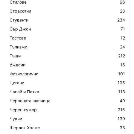
Стилове
66
Страхотии
28
Студенти
234
Сър Джон
71
Тостове
12
Тъпизми
24
Тъщи
212
Ужасии
16
Физиологични
101
Цигани
105
Чапай и Петка
113
Червената шапчица
40
Черен хумор
215
Чукчи
139
Шерлок Холмс
33