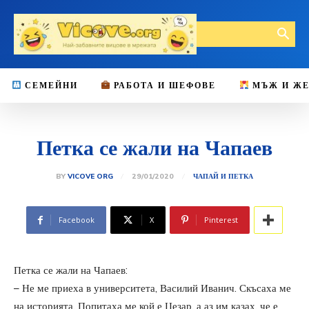
СЕМЕЙНИ
РАБОТА И ШЕФОВЕ
МЪЖ И Ж
Петка се жали на Чапаев
29/01/2020
BY
VICOVE ORG
ЧАПАЙ И ПЕТКА
Facebook
X
Pinterest
Петка се жали на Чапаев:
– Не ме приеха в университета, Василий Иванич. Скъсаха ме
на историята. Попитаха ме кой е Цезар, а аз им казах, че е