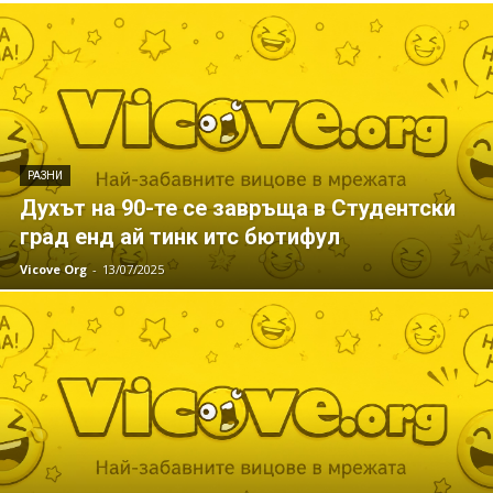
РАЗНИ
Духът на 90-те се завръща в Студентски
град енд ай тинк итс бютифул
Vicove Org
-
13/07/2025