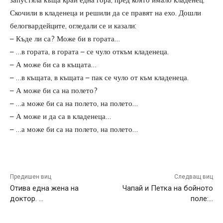
Скочили в кладенеца и решили да се правят на ехо. Дошли
белогвардейците, огледали се и казали:
– Къде ли са? Може би в гората…
– …в гората, в гората – се чуло откъм кладенеца.
– А може би са в къщата…
– …в къщата, в къщата – пак се чуло от към кладенеца.
– А може би са на полето?
– …а може би са на полето, на полето…
– А може и да са в кладенеца…
– …а може би са на полето, на полето…
Предишен виц
Следващ виц
Отива една жена на
Чапай и Петка на бойното
доктор. …
поле:…