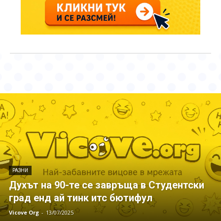
РАЗНИ
Духът на 90-те се завръща в Студентски
град енд ай тинк итс бютифул
Vicove Org
-
13/07/2025