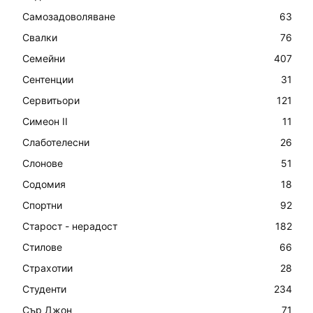
Самозадоволяване
63
Свалки
76
Семейни
407
Сентенции
31
Сервитьори
121
Симеон II
11
Слаботелесни
26
Слонове
51
Содомия
18
Спортни
92
Старост - нерадост
182
Стилове
66
Страхотии
28
Студенти
234
Сър Джон
71