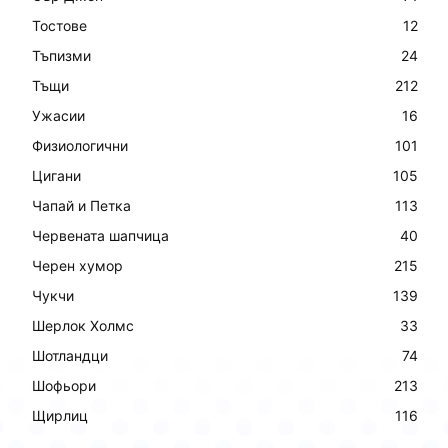
Тостове
12
Тъпизми
24
Тъщи
212
Ужасии
16
Физиологични
101
Цигани
105
Чапай и Петка
113
Червената шапчица
40
Черен хумор
215
Чукчи
139
Шерлок Холмс
33
Шотландци
74
Шофьори
213
Щирлиц
116