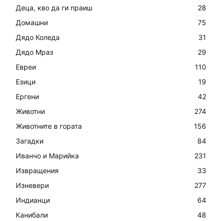
Деца, кво да ги праиш
28
Домашни
75
Дядо Коледа
31
Дядо Мраз
29
Евреи
110
Езици
19
Ергени
42
Животни
274
Животните в гората
156
Загадки
84
Иванчо и Марийка
231
Извращения
33
Изневери
277
Индианци
64
Канибали
48