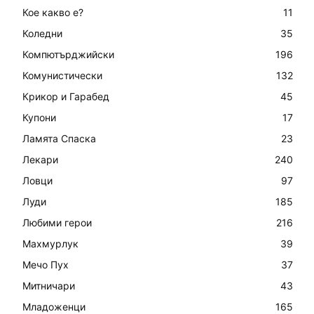
Кое какво е?
11
Коледни
35
Компютърджийски
196
Комунистически
132
Крикор и Гарабед
45
Купони
17
Ламята Спаска
23
Лекари
240
Ловци
97
Луди
185
Любими герои
216
Махмурлук
39
Мечо Пух
37
Митничари
43
Младоженци
165