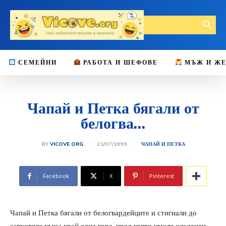
СЕМЕЙНИ
РАБОТА И ШЕФОВЕ
МЪЖ И Ж
Чапай и Петка бягали от
белогва…
21/07/1999
BY
VICOVE ORG
ЧАПАЙ И ПЕТКА
Facebook
X
Pinterest
Чапай и Петка бягали от белогвардейците и стигнали до
запустяла къща край една гора, пред която имало кладенец.