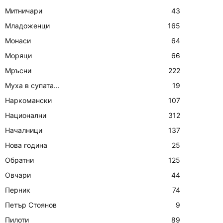
Митничари
43
Младоженци
165
Монаси
64
Моряци
66
Мръсни
222
Муха в супата...
19
Наркомански
107
Национални
312
Началници
137
Нова година
25
Обратни
125
Овчари
44
Перник
74
Петър Стоянов
9
Пилоти
89