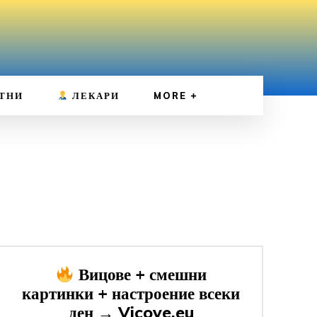
ТНИ
ЛЕКАРИ
MORE
Вицове + смешни
картинки + настроение всеки
ден → Vicove.eu