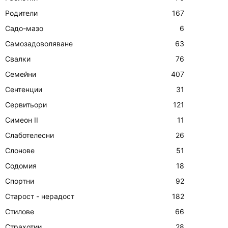
Родители
167
Садо-мазо
6
Самозадоволяване
63
Свалки
76
Семейни
407
Сентенции
31
Сервитьори
121
Симеон II
11
Слаботелесни
26
Слонове
51
Содомия
18
Спортни
92
Старост - нерадост
182
Стилове
66
Страхотии
28