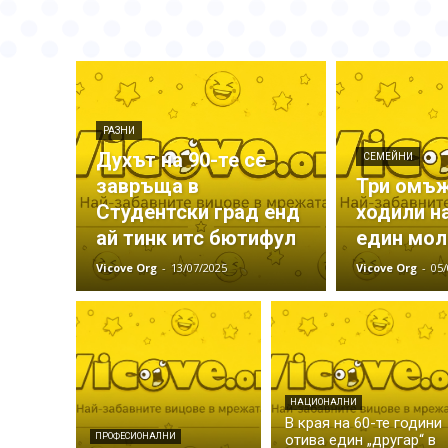
РАЗНИ
Духът на 90-те се
СЕМЕЙНИ
завръща в
Три омъ
Студентски град енд
ходили н
ай тинк итс бютифул
един мол
Vicove Org
-
13/07/2025
Vicove Org
-
05/
НАЦИОНАЛНИ
В края на 60-те години
ПРОФЕСИОНАЛНИ
отива един „другар“ в