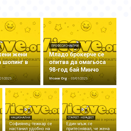
ПРОФЕСИОНАЛНИ
жени жени
Младо брокерче се
а шопинг в
опитва да омагьоса
98-год бай Минчо
01/2025
Vicove Org
-
03/01/2025
НАЦИОНАЛНИ
СТАРОСТ - НЕРАДОСТ
Софиянец-тежкар се
Един мъж се
настанил удобно на
притеснявал, че жена