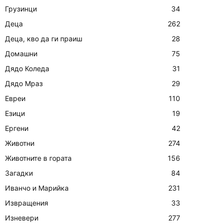
Грузинци
34
Деца
262
Деца, кво да ги праиш
28
Домашни
75
Дядо Коледа
31
Дядо Мраз
29
Евреи
110
Езици
19
Ергени
42
Животни
274
Животните в гората
156
Загадки
84
Иванчо и Марийка
231
Извращения
33
Изневери
277