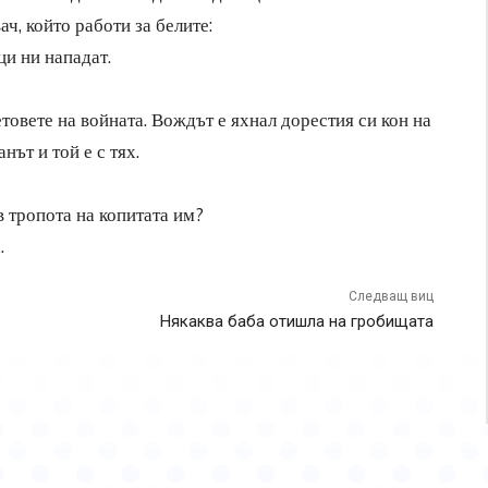
ч, който работи за белите:
ци ни нападат.
етовете на войната. Вождът е яхнал дорестия си кон на
ът и той е с тях.
в тропота на копитата им?
.
Следващ виц
Някаква баба отишла на гробищата