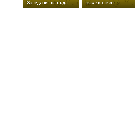
Заседание на съда
някакво ткзс