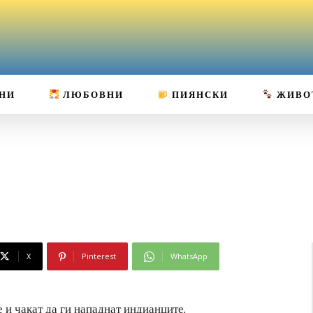
НИ
ЛЮБОВНИ
ПИЯНСКИ
ЖИВО
X
Pinterest
WhatsApp
е и чакат да ги нападнат индианците.