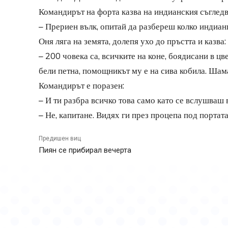
Командирът на форта казва на индианския съгледва
– Прериен вълк, опитай да разбереш колко индиан
Оня ляга на земята, долепя ухо до пръстта и казва:
– 200 човека са, всичките на коне, боядисани в цв
бели петна, помощникът му е на сива кобила. Шаман
Командирът е поразен:
– И ти разбра всичко това само като се вслушваш 
– Не, капитане. Видях ги през процепа под портата
Предишен виц
Пиян се прибирал вечерта