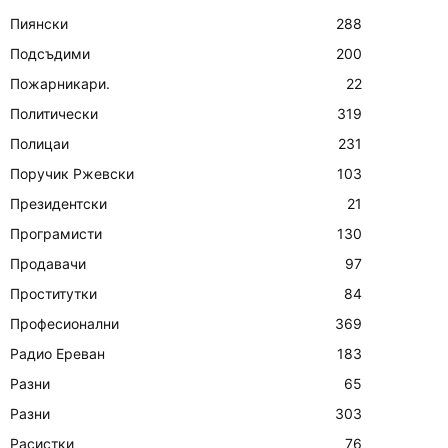
Пиянски
288
Подсъдими
200
Пожарникари.
22
Политически
319
Полицаи
231
Поручик Ржевски
103
Президентски
21
Програмисти
130
Продавачи
97
Проститутки
84
Професионални
369
Радио Ереван
183
Разни
65
Разни
303
Расистки
76