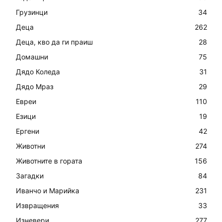
Грузинци
34
Деца
262
Деца, кво да ги праиш
28
Домашни
75
Дядо Коледа
31
Дядо Мраз
29
Евреи
110
Езици
19
Ергени
42
Животни
274
Животните в гората
156
Загадки
84
Иванчо и Марийка
231
Извращения
33
Изневери
277