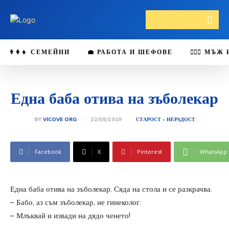
👨‍👩‍👧 СЕМЕЙНИ
💼 РАБОТА И ШЕФОВЕ
👩‍❤️‍👨 М
Една баба отива на зъболекар
22/05/2019
BY
VICOVE ORG
СТАРОСТ - НЕРАДОСТ
Facebook
X
Pinterest
WhatsApp
Една баба отива на зъболекар. Сяда на стола и се разкрачва.
– Бабо, аз съм зъболекар, не гинеколог.
– Млъквай и извади на дядо ченето!