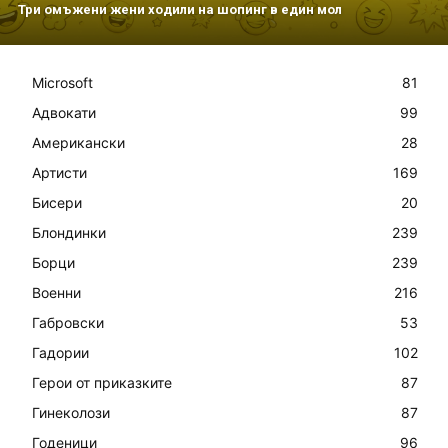
Три омъжени жени ходили на шопинг в един мол
Microsoft
81
Адвокати
99
Американски
28
Артисти
169
Бисери
20
Блондинки
239
Борци
239
Военни
216
Габровски
53
Гадории
102
Герои от приказките
87
Гинеколози
87
Годеници
96