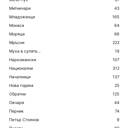
Митничари
43
Младоженци
165
Монаси
64
Моряци
66
Мръсни
222
Муха в супата...
19
Наркомански
107
Национални
312
Началници
137
Нова година
25
Обратни
125
Овчари
44
Перник
74
Петър Стоянов
9