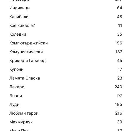
Индианци
64
Канибали
48
Кое какво е?
11
Коледни
35
Компютърджийски
196
Комунистически
132
Крикор и Гарабед
45
Купони
17
Ламята Спаска
23
Лекари
240
Ловци
97
Луди
185
Любими герои
216
Махмурлук
39
Мечо Пух
37