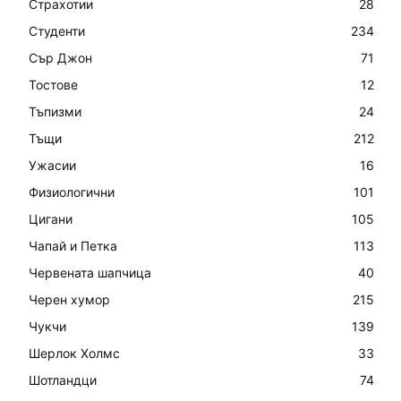
Страхотии
28
Студенти
234
Сър Джон
71
Тостове
12
Тъпизми
24
Тъщи
212
Ужасии
16
Физиологични
101
Цигани
105
Чапай и Петка
113
Червената шапчица
40
Черен хумор
215
Чукчи
139
Шерлок Холмс
33
Шотландци
74