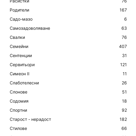
Расистки
76
Родители
167
Садо-мазо
6
Самозадоволяване
63
Свалки
76
Семейни
407
Сентенции
31
Сервитьори
121
Симеон II
11
Слаботелесни
26
Слонове
51
Содомия
18
Спортни
92
Старост - нерадост
182
Стилове
66