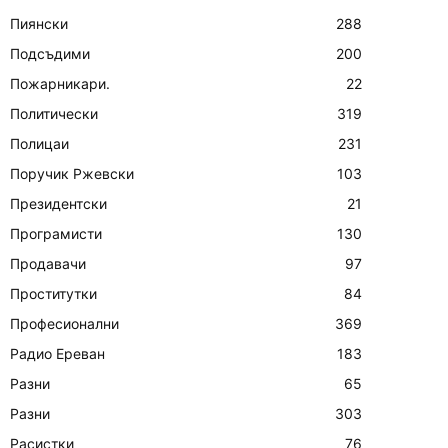
Пиянски
288
Подсъдими
200
Пожарникари.
22
Политически
319
Полицаи
231
Поручик Ржевски
103
Президентски
21
Програмисти
130
Продавачи
97
Проститутки
84
Професионални
369
Радио Ереван
183
Разни
65
Разни
303
Расистки
76