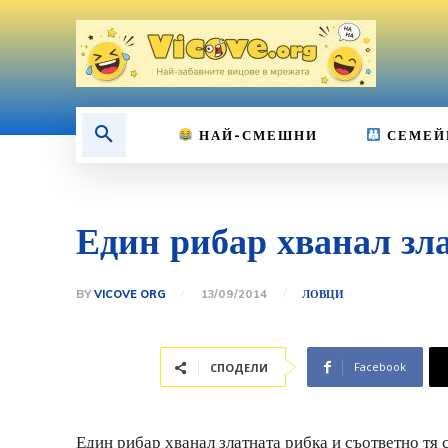
НАЙ-СМЕШНИ
СЕМЕЙ
Един рибар хванал зл
BY
VICOVE ORG
13/09/2014
ЛОВЦИ
Facebook
СПОДЕЛИ
Един рибар хванал златната рибка и съответно тя 