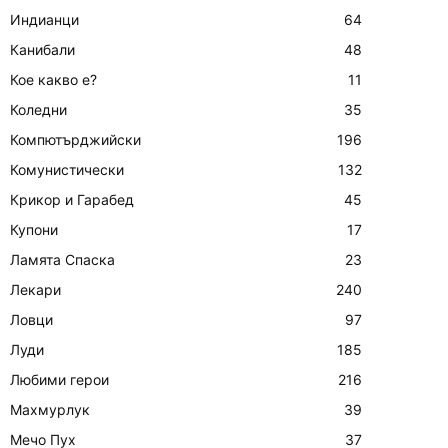
Индианци
64
Канибали
48
Кое какво е?
11
Коледни
35
Компютърджийски
196
Комунистически
132
Крикор и Гарабед
45
Купони
17
Ламята Спаска
23
Лекари
240
Ловци
97
Луди
185
Любими герои
216
Махмурлук
39
Мечо Пух
37