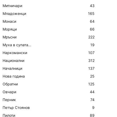
Митничари
43
Младоженци
165
Монаси
64
Моряци
66
Мръсни
222
Муха в супата...
19
Наркомански
107
Национални
312
Началници
137
Нова година
25
Обратни
125
Овчари
44
Перник
74
Петър Стоянов
9
Пилоти
89