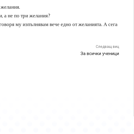
 желания.
и, а не по три желания?
тговоря му изпълнявам вече едно от желанията. А сега
Следващ виц
За всички ученици