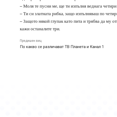
– Моля те пусни ме, ще ти изпълня веднага четири
– Ти си златната рибка, защо изпълняваш по четир
– Защото някой глупак като пита и трябва да му о
кажи останалите три.
Предишен виц
По какво се различават ТВ Планета и Канал 1