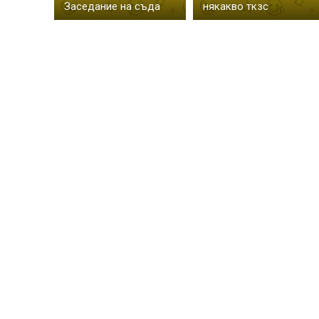
Заседание на съда
някакво ткзс