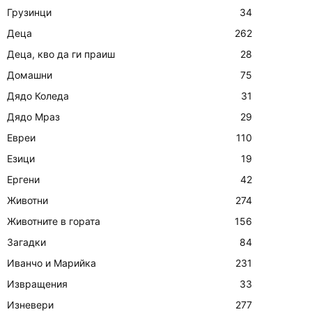
Грузинци
34
Деца
262
Деца, кво да ги праиш
28
Домашни
75
Дядо Коледа
31
Дядо Мраз
29
Евреи
110
Езици
19
Ергени
42
Животни
274
Животните в гората
156
Загадки
84
Иванчо и Марийка
231
Извращения
33
Изневери
277