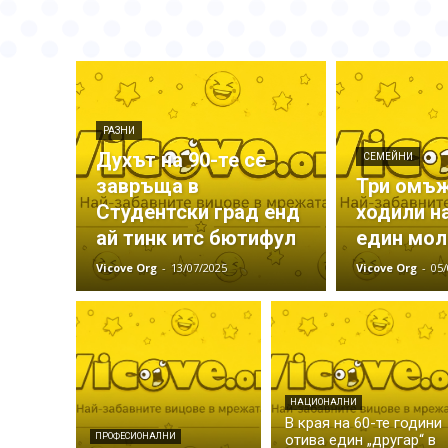
РАЗНИ
Духът на 90-те се
СЕМЕЙНИ
завръща в
Три омъ
Студентски град енд
ходили н
ай тинк итс бютифул
един мол
Vicove Org
-
13/07/2025
Vicove Org
-
05/
НАЦИОНАЛНИ
В края на 60-те години
ПРОФЕСИОНАЛНИ
отива един „другар“ в