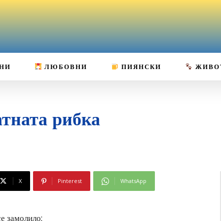
НИ
ЛЮБОВНИ
ПИЯНСКИ
ЖИВО
атната рибка
X
Pinterest
WhatsApp
се замолило: