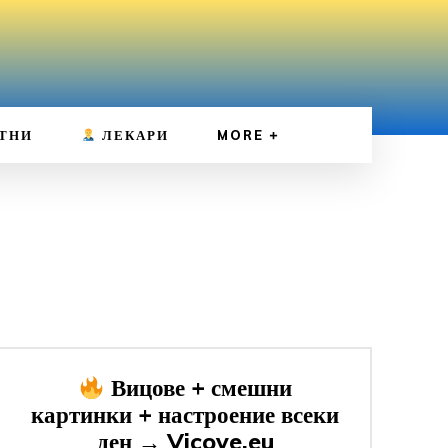
ТНИ
ЛЕКАРИ
MORE
Вицове + смешни
картинки + настроение всеки
ден → Vicove.eu