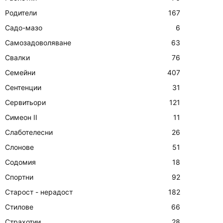
Родители
167
Садо-мазо
6
Самозадоволяване
63
Свалки
76
Семейни
407
Сентенции
31
Сервитьори
121
Симеон II
11
Слаботелесни
26
Слонове
51
Содомия
18
Спортни
92
Старост - нерадост
182
Стилове
66
Страхотии
28