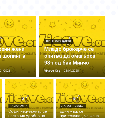
ПРОФЕСИОНАЛНИ
жени жени
Младо брокерче се
а шопинг в
опитва да омагьоса
98-год бай Минчо
01/2025
Vicove Org
-
03/01/2025
НАЦИОНАЛНИ
СТАРОСТ - НЕРАДОСТ
Софиянец-тежкар се
Един мъж се
настанил удобно на
притеснявал, че жена